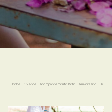
Todos
15 Anos
Acompanhamento Bebê
Aniversário
Banho L