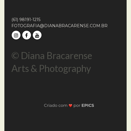
(61) 98191-1215
FOTOGRAFIA@DIANABRACARENSE.COM.BR
© Diana Bracarense
Arts & Photography