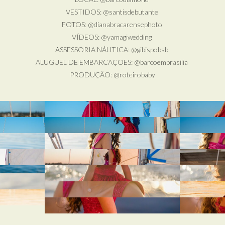
VESTIDOS: @santisdebutante
FOTOS: @dianabracarensephoto
VÍDEOS: @yamagiwedding
ASSESSORIA NÁUTICA: @gibispobsb
ALUGUEL DE EMBARCAÇÕES: @barcoembrasilia
PRODUÇÃO: @roteirobaby