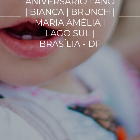
ANIVERSÁRIO 1 ANO
| BIANCA | BRUNCH |
MARIA AMÉLIA |
LAGO SUL |
BRASÍLIA - DF